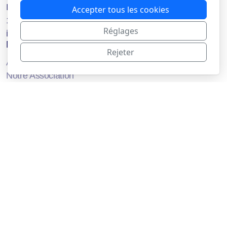
Route du Bois-de-Bay 25b
Accepter tous les cookies
1242 Satigny
Réglages
info@azibay.ch
Menu principal
Rejeter
Accueil
Notre Association
Notre Association
Comité Azibay
Nos membres
Informations pratiques
Les statuts de l'Azibay
Agenda
Documents et liens utiles
Adhésion
Contact