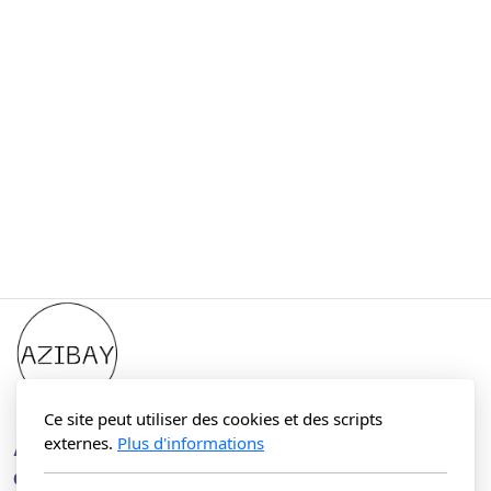
Ce site peut utiliser des cookies et des scripts
externes.
Plus d'informations
Association des entreprises de la zone industrielle
du Bois-de-Bay